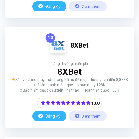
Đăng Ký
Xem thêm
10
8XBet
Tặng thưởng miễn phí
8XBet
Săn vé cược may mắn trong Nổ hủ để nhận thưởng lên đến 8,888K
✩ Điểm danh mỗi ngày – Nhận ngay 128K
✩Bảo hiểm cược đầu tiên Thể thao – Hoàn tiền cược 100%
10.0
Đăng Ký
Xem thêm