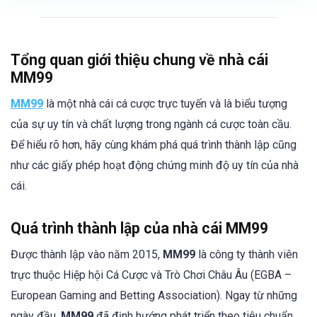
Tổng quan giới thiệu chung về nhà cái
MM99
MM99
là một nhà cái cá cược trực tuyến và là biểu tượng
của sự uy tín và chất lượng trong ngành cá cược toàn cầu.
Để hiểu rõ hơn, hãy cùng khám phá quá trình thành lập cũng
như các giấy phép hoạt động chứng minh độ uy tín của nhà
cái.
Quá trình thành lập của nhà cái MM99
Được thành lập vào năm 2015,
MM99
là công ty thành viên
trực thuộc Hiệp hội Cá Cược và Trò Chơi Châu Âu (EGBA –
European Gaming and Betting Association). Ngay từ những
ngày đầu,
MM99
đã định hướng phát triển theo tiêu chuẩn