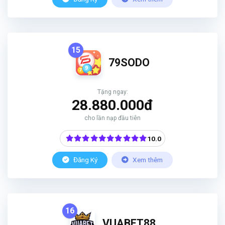
15
79SODO
Tặng ngay:
28.880.000đ
cho lần nạp đầu tiên
10.0
Đăng Ký
Xem thêm
16
VUABET88