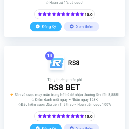
✩ Hoàn trả 1% cá cược!
10.0
Đăng Ký
Xem thêm
14
RS8
Tặng thưởng miễn phí
RS8 BET
Săn vé cược may mắn trong Nổ hủ để nhận thưởng lên đến 8,888K
✩ Điểm danh mỗi ngày – Nhận ngay 128K
✩Bảo hiểm cược đầu tiên Thể thao – Hoàn tiền cược 100%
10.0
Đăng Ký
Xem thêm