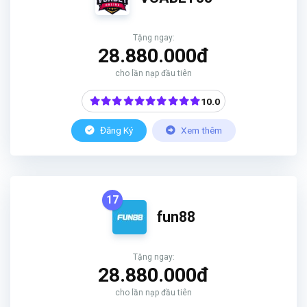
Tặng ngay:
28.880.000đ
cho lần nạp đầu tiên
10.0
Đăng Ký
Xem thêm
17
fun88
Tặng ngay:
28.880.000đ
cho lần nạp đầu tiên