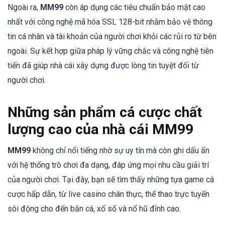
Ngoài ra,
MM99
còn áp dụng các tiêu chuẩn bảo mật cao
nhất với công nghệ mã hóa SSL 128-bit nhằm bảo vệ thông
tin cá nhân và tài khoản của người chơi khỏi các rủi ro từ bên
ngoài. Sự kết hợp giữa pháp lý vững chắc và công nghệ tiên
tiến đã giúp nhà cái xây dựng được lòng tin tuyệt đối từ
người chơi.
Những sản phẩm cá cược chất
lượng cao của nhà cái MM99
MM99
không chỉ nổi tiếng nhờ sự uy tín mà còn ghi dấu ấn
với hệ thống trò chơi đa dạng, đáp ứng mọi nhu cầu giải trí
của người chơi. Tại đây, bạn sẽ tìm thấy những tựa game cá
cược hấp dẫn, từ live casino chân thực, thể thao trực tuyến
sôi động cho đến bắn cá, xổ số và nổ hũ đỉnh cao.