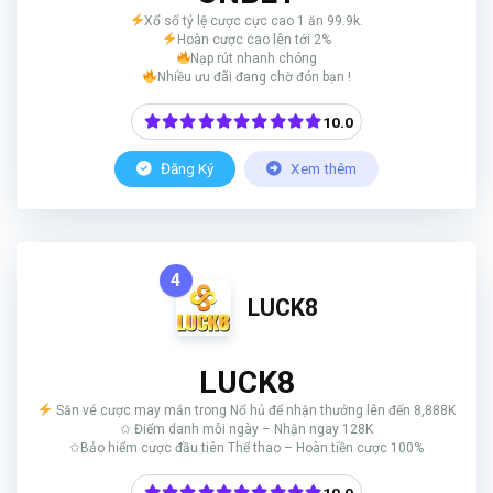
Xổ số tỷ lệ cược cực cao 1 ăn 99.9k.
Hoàn cược cao lên tới 2%
Nạp rút nhanh chóng
Nhiều ưu đãi đang chờ đón bạn !
10.0
Đăng Ký
Xem thêm
4
LUCK8
LUCK8
Săn vé cược may mắn trong Nổ hủ để nhận thưởng lên đến 8,888K
✩ Điểm danh mỗi ngày – Nhận ngay 128K
✩Bảo hiểm cược đầu tiên Thể thao – Hoàn tiền cược 100%
10.0