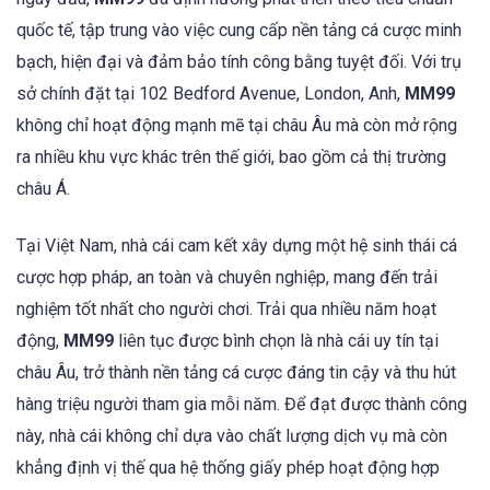
quốc tế, tập trung vào việc cung cấp nền tảng cá cược minh
bạch, hiện đại và đảm bảo tính công bằng tuyệt đối.
Với trụ
sở chính đặt tại 102 Bedford Avenue, London, Anh,
MM99
không chỉ hoạt động mạnh mẽ tại châu Âu mà còn mở rộng
ra nhiều khu vực khác trên thế giới, bao gồm cả thị trường
châu Á.
Tại Việt Nam, nhà cái cam kết xây dựng một hệ sinh thái cá
cược hợp pháp, an toàn và chuyên nghiệp, mang đến trải
nghiệm tốt nhất cho người chơi.
Trải qua nhiều năm hoạt
động,
MM99
liên tục được bình chọn là nhà cái uy tín tại
châu Âu, trở thành nền tảng cá cược đáng tin cậy và thu hút
hàng triệu người tham gia mỗi năm. Để đạt được thành công
này, nhà cái không chỉ dựa vào chất lượng dịch vụ mà còn
khẳng định vị thế qua hệ thống giấy phép hoạt động hợp