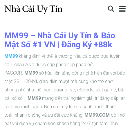
MM99 – Nhà Cái Uy Tín & Bảo
Mật Số #1 VN | Đăng Ký +88k
MM99
khẳng định vị thế là thương hiệu cá cược trực tuyến
số 1 châu Á và được cấp phép hợp pháp bởi
PAGCOR.
MM99
sở hữu nền tảng công nghệ hiện đại với bảo
mật SSL 128-bit, giao diện mượt mà cùng kho trò chơi
phong phú như thể thao, casino live, eSports, slot game, bắn
cá, xổ số,…
MM99
mang đến trải nghiệm giải trí đẳng cấp, an
toàn và minh bạch. Bên cạnh tỷ lệ kèo cạnh tranh, thanh
toán nhanh chóng và ưu đãi cực khủng,
MM99.COM
còn nổi
bật với dịch vụ chăm sóc khách hàng 24/7 tận tâm. Truy