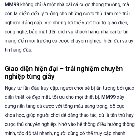
MM99
không chỉ là một nhà cái cá cược thông thường, mà
còn là điểm đến lý tưởng cho những cược thủ đam mê trải
nghiệm đẳng cấp. Với những lợi thế vượt trội từ giao diện,
công nghệ, bảo mật đến dịch vụ khách hàng, nhà cái tự tin
mang đến môi trường cá cược chuyên nghiệp, hiện đại và uy
tín hàng đầu.
Giao diện hiện đại – trải nghiệm chuyên
nghiệp từng giây
Ngay từ lần đầu truy cập, người chơi sẽ bị ấn tượng bởi giao
diện thiết kế đẹp mắt, tối ưu cho mọi thiết bị.
MM99
xây
dựng nền tảng cá cược với tông màu sang trọng, bố cục
khoa học, giúp người chơi dễ dàng thao tác, dù là tân thủ hay
cược thủ chuyên nghiệp.
Nhờ vào hệ thống điều hướng thông
minh, tốc độ tải nhanh, người dùng có thể truy cập nhanh