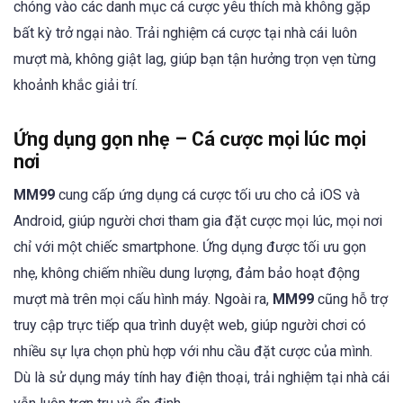
chóng vào các danh mục cá cược yêu thích mà không gặp
bất kỳ trở ngại nào. Trải nghiệm cá cược tại nhà cái luôn
mượt mà, không giật lag, giúp bạn tận hưởng trọn vẹn từng
khoảnh khắc giải trí.
Ứng dụng gọn nhẹ – Cá cược mọi lúc mọi
nơi
MM99
cung cấp ứng dụng cá cược tối ưu cho cả iOS và
Android, giúp người chơi tham gia đặt cược mọi lúc, mọi nơi
chỉ với một chiếc smartphone. Ứng dụng được tối ưu gọn
nhẹ, không chiếm nhiều dung lượng, đảm bảo hoạt động
mượt mà trên mọi cấu hình máy.
Ngoài ra,
MM99
cũng hỗ trợ
truy cập trực tiếp qua trình duyệt web, giúp người chơi có
nhiều sự lựa chọn phù hợp với nhu cầu đặt cược của mình.
Dù là sử dụng máy tính hay điện thoại, trải nghiệm tại nhà cái