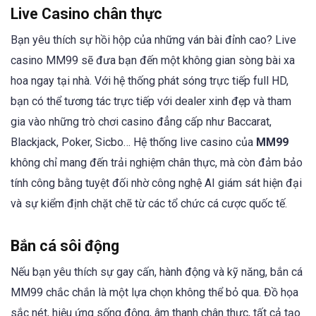
Live Casino chân thực
Bạn yêu thích sự hồi hộp của những ván bài đỉnh cao? Live
casino MM99 sẽ đưa bạn đến một không gian sòng bài xa
hoa ngay tại nhà. Với hệ thống phát sóng trực tiếp full HD,
bạn có thể tương tác trực tiếp với dealer xinh đẹp và tham
gia vào những trò chơi casino đẳng cấp như Baccarat,
Blackjack, Poker, Sicbo…
Hệ thống live casino của
MM99
không chỉ mang đến trải nghiệm chân thực, mà còn đảm bảo
tính công bằng tuyệt đối nhờ công nghệ AI giám sát hiện đại
và sự kiểm định chặt chẽ từ các tổ chức cá cược quốc tế.
Bắn cá sôi động
Nếu bạn yêu thích sự gay cấn, hành động và kỹ năng, bắn cá
MM99 chắc chắn là một lựa chọn không thể bỏ qua. Đồ họa
sắc nét, hiệu ứng sống động, âm thanh chân thực, tất cả tạo