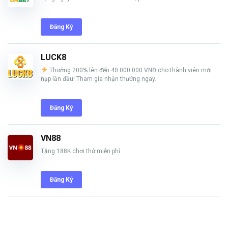
Đăng Ký
LUCK8
Thưởng 200% lên đến 40.000.000 VNĐ cho thành viên mới
nạp lần đầu! Tham gia nhận thưởng ngay.
Đăng Ký
VN88
Tặng 188K chơi thử miễn phí
Đăng Ký