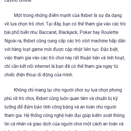
casino online.
Một trong những điểm mạnh của 8xbet là sự đa dạng
về lựa chọn trò chơi. Tại đây, bạn có thể tham gia vào các trò
bài phổ biến như Baccarat, Blackjack, Poker hay Roulette.
Ngoài ra, 8xbet cũng cung cấp các trò slot machine hấp dẫn
với hàng loạt game mới được cập nhật liên tục. Đặc biệt,
việc tham gia vào các trò chơi này rất thuận tiện và linh hoạt,
chỉ cần kết nối internet là bạn đã có thể tham gia ngay từ
chiếc điện thoại di động của mình.
Không chỉ mang lại cho người chơi sự lựa chọn phong
phú về trò chơi, 8xbet cũng luôn quan tâm và chuẩn bị kỹ
lưỡng để đảm bảo tính công bằng và an toàn cho người
tham gia. Hệ thống công nghệ hiện đại giúp kiểm soát thông
tin cá nhân và giao dịch của người chơi một cách an toàn và