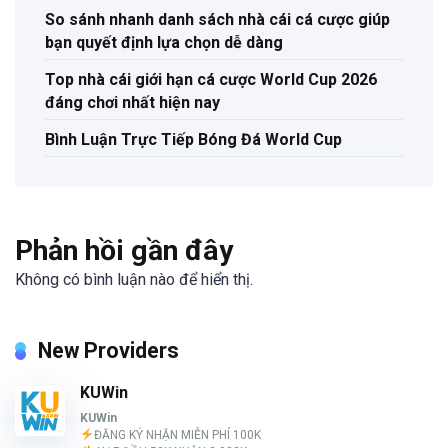
So sánh nhanh danh sách nhà cái cá cược giúp
bạn quyết định lựa chọn dễ dàng
Top nhà cái giới hạn cá cược World Cup 2026
đáng chơi nhất hiện nay
Bình Luận Trực Tiếp Bóng Đá World Cup
Phản hồi gần đây
Không có bình luận nào để hiển thị.
New Providers
KUWin
KUWin
ĐĂNG KÝ NHẬN MIỄN PHÍ 100K