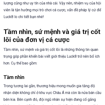
lượng cũng như uy tín của nhà cái. Vậy nên, nhiệm vụ của hội
viên là tận hưởng mọi trò chơi cá cược, vấn đề pháp lý cứ để
Luck8 lo chi tiết bạn nhé!
Tầm nhìn, sứ mệnh và giá trị cốt
lõi của đơn vị cá cược
Tầm nhìn, sứ mệnh và giá trị cốt lõi là những thông tin quan
trọng góp phần khiến bài viết giới thiệu Luck8 trở nên bổ ích
hơn. Cụ thể bao gồm:
Tầm nhìn
Trong tương lai gần, thương hiệu mong muốn gia tăng độ
nhận diện không chỉ ở khu vực Châu Á mà còn là nửa bán cầu
bên kia. Bên cạnh đó, đội ngũ nhân sự hiện đang cố gắng