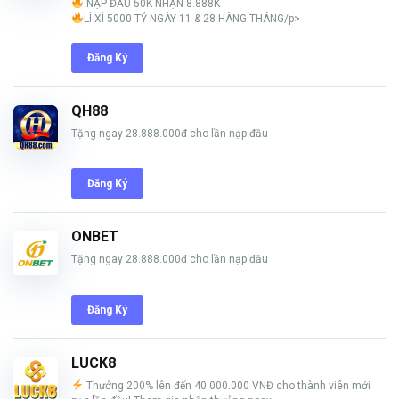
NẠP ĐẦU 50K NHẬN 8.888K
LÌ XÌ 5000 TỶ NGÀY 11 & 28 HÀNG THÁNG/p>
Đăng Ký
QH88
Tặng ngay 28.888.000đ cho lần nạp đầu
Đăng Ký
ONBET
Tặng ngay 28.888.000đ cho lần nạp đầu
Đăng Ký
LUCK8
Thưởng 200% lên đến 40.000.000 VNĐ cho thành viên mới