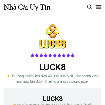
LUCK8
Thưởng 200% lên đến 40.000.000 VNĐ cho thành viên
mới nạp lần đầu! Tham gia nhận thưởng ngay.
LUCK8
Săn vé cược may mắn trong Nổ hủ để nhận thưởng lên đến