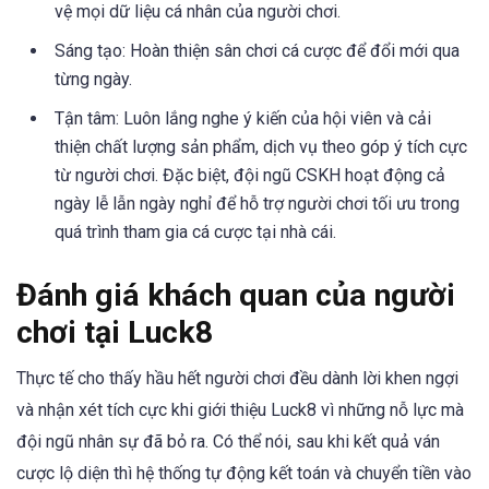
vệ mọi dữ liệu cá nhân của người chơi.
Sáng tạo: Hoàn thiện sân chơi cá cược để đổi mới qua
từng ngày.
Tận tâm: Luôn lắng nghe ý kiến của hội viên và cải
thiện chất lượng sản phẩm, dịch vụ theo góp ý tích cực
từ người chơi. Đặc biệt, đội ngũ CSKH hoạt động cả
ngày lễ lẫn ngày nghỉ để hỗ trợ người chơi tối ưu trong
quá trình tham gia cá cược tại nhà cái.
Đánh giá khách quan của người
chơi tại Luck8
Thực tế cho thấy hầu hết người chơi đều dành lời khen ngợi
và nhận xét tích cực khi giới thiệu Luck8 vì những nỗ lực mà
đội ngũ nhân sự đã bỏ ra. Có thể nói, sau khi kết quả ván
cược lộ diện thì hệ thống tự động kết toán và chuyển tiền vào