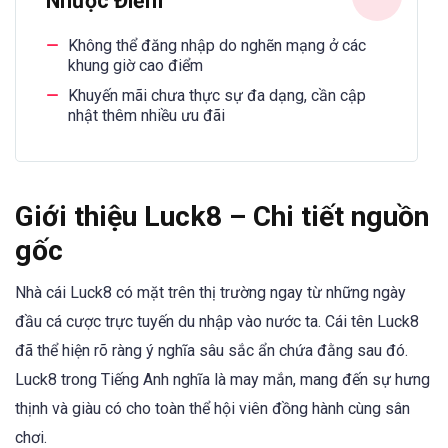
Nhược Điểm
Không thể đăng nhập do nghẽn mạng ở các
khung giờ cao điểm
Khuyến mãi chưa thực sự đa dạng, cần cập
nhật thêm nhiều ưu đãi
Giới thiệu Luck8 – Chi tiết nguồn
gốc
Nhà cái Luck8 có mặt trên thị trường ngay từ những ngày
đầu cá cược trực tuyến du nhập vào nước ta. Cái tên Luck8
đã thể hiện rõ ràng ý nghĩa sâu sắc ẩn chứa đằng sau đó.
Luck8 trong Tiếng Anh nghĩa là may mắn, mang đến sự hưng
thịnh và giàu có cho toàn thể hội viên đồng hành cùng sân
chơi.