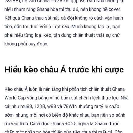
789BET, họ vào Ghana +0.25 khi gặp Bồ Đào Nha nhưng lại
hiểu nhầm rằng Ghana hòa thì thu đủ, nên không hề cover.
Kết quả Ghana thua sát nút, cả đội không rõ cách vận hành
tiền, dẫn tới đuối vốn ở lượt sau. Muốn không lặp lại, bạn
phải hiểu từng loại kèo, tận dụng chiến thuật thật sự chứ
không phải suy đoán.
Hiểu kèo châu Á trước khi cược
Kèo châu Á luôn là nền tảng khi phân tích chiến thuật Ghana
World Cup vòng bảng vì nó bám sát chênh lệch thực lực. Nhà
cái như mu88, 123B, w88 và 78WIN thường ra tỷ lệ chấp
sớm, nhưng mỗi nơi có biên độ khác nhau, bạn nên so sánh
rồi vào lệnh. Cách đọc: Ghana +0.25 nghĩa là Ghana được
chấp một phần tư; hòa thì ăn nửa tiền, thua thì mất cả. Còn