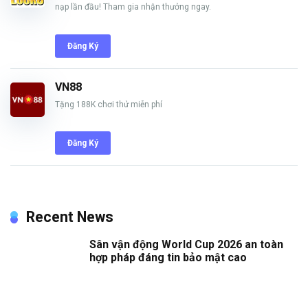
nạp lần đầu! Tham gia nhận thưởng ngay.
Đăng Ký
VN88
Tặng 188K chơi thử miễn phí
Đăng Ký
Recent News
Sân vận động World Cup 2026 an toàn
hợp pháp đáng tin bảo mật cao