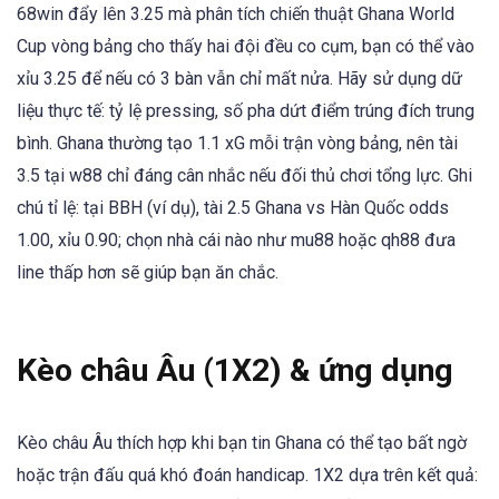
68win đẩy lên 3.25 mà phân tích chiến thuật Ghana World
Cup vòng bảng cho thấy hai đội đều co cụm, bạn có thể vào
xỉu 3.25 để nếu có 3 bàn vẫn chỉ mất nửa. Hãy sử dụng dữ
liệu thực tế: tỷ lệ pressing, số pha dứt điểm trúng đích trung
bình. Ghana thường tạo 1.1 xG mỗi trận vòng bảng, nên tài
3.5 tại w88 chỉ đáng cân nhắc nếu đối thủ chơi tổng lực. Ghi
chú tỉ lệ: tại BBH (ví dụ), tài 2.5 Ghana vs Hàn Quốc odds
1.00, xỉu 0.90; chọn nhà cái nào như mu88 hoặc qh88 đưa
line thấp hơn sẽ giúp bạn ăn chắc.
Kèo châu Âu (1X2) & ứng dụng
Kèo châu Âu thích hợp khi bạn tin Ghana có thể tạo bất ngờ
hoặc trận đấu quá khó đoán handicap. 1X2 dựa trên kết quả: