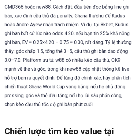
CMD368 hoặc new88. Cách đặt: đầu tiên đọc bảng line ghi
bàn, xác định cầu thủ đá penalty; Ghana thường để Kudus
hoặc Andre Ayew nhận trách nhiệm. Ví dụ, tại 8kbet, Kudus
ghi bàn bất cứ lúc nào odds 4.20; nếu bạn tin 25% khả năng
ghi bàn, EV = 0.25×4.20 – 0.75 = 0.30, rất đáng. Tỷ lệ thường
thấy: góc chấp 1.5, tổng thẻ 3–5, cầu thủ ghi bàn dao động
3.0–7.0. Platform ưu tú: w88 có nhiều kèo cầu thủ, OK9
mạnh về thẻ và góc, trong khi new88 cập nhật thống kê live
hỗ trợ bạn ra quyết định. Để tăng độ chính xác, hãy phân tích
chiến thuật Ghana World Cup vòng bảng: nếu họ chủ động
pressing, góc và thẻ đều tăng; nếu họ lùi sâu phản công,
chọn kèo cầu thủ tốc độ ghi bàn phút cuối.
Chiến lược tìm kèo value tại