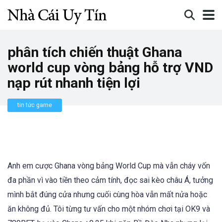
phân tích chiến thuật Ghana
world cup vòng bảng hỗ trợ VND
nạp rút nhanh tiện lợi
tin tức game
Anh em cược Ghana vòng bảng World Cup mà vẫn cháy vốn
đa phần vì vào tiền theo cảm tính, đọc sai kèo châu Á, tưởng
mình bắt đúng cửa nhưng cuối cùng hòa vẫn mất nửa hoặc
ăn không đủ. Tôi từng tư vấn cho một nhóm chơi tại OK9 và