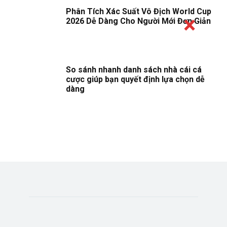
Phân Tích Xác Suất Vô Địch World Cup
2026 Dễ Dàng Cho Người Mới Đơn Giản
So sánh nhanh danh sách nhà cái cá
cược giúp bạn quyết định lựa chọn dễ
dàng